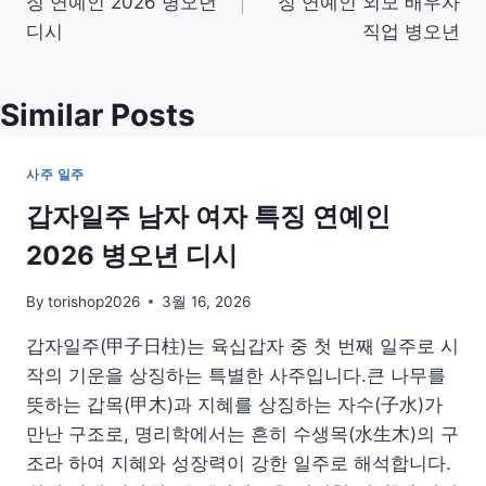
징 연예인 2026 병오년
징 연예인 외모 배우자
색
디시
직업 병오년
Similar Posts
사주 일주
갑자일주 남자 여자 특징 연예인
2026 병오년 디시
By
torishop2026
3월 16, 2026
갑자일주(甲子日柱)는 육십갑자 중 첫 번째 일주로 시
작의 기운을 상징하는 특별한 사주입니다.큰 나무를
뜻하는 갑목(甲木)과 지혜를 상징하는 자수(子水)가
만난 구조로, 명리학에서는 흔히 수생목(水生木)의 구
조라 하여 지혜와 성장력이 강한 일주로 해석합니다.