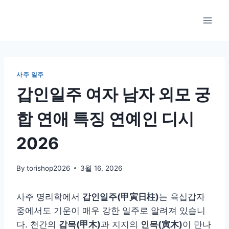
Skip
to
content
사주 일주
갑인일주 여자 남자 외모 궁
합 연애 특징 연예인 디시
2026
By
torishop2026
3월 16, 2026
사주 명리학에서
갑인일주(甲寅日柱)
는 육십갑자
중에서도 기운이 매우 강한 일주로 알려져 있습니
다. 천간의
갑목(甲木)
과 지지의
인목(寅木)
이 만나