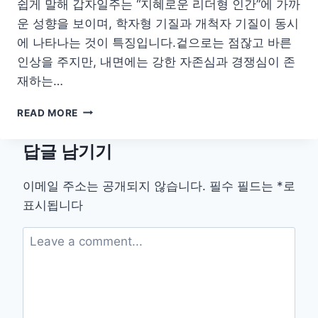
쉽게 말해 갑자일주는 “지혜로운 리더형 인간”에 가까
운 성향을 보이며, 학자형 기질과 개척자 기질이 동시
에 나타나는 것이 특징입니다.겉으로는 점잖고 바른
인상을 주지만, 내면에는 강한 자존심과 경쟁심이 존
재하는…
갑
READ MORE
자
일
답글 남기기
주
남
자
이메일 주소는 공개되지 않습니다.
필수 필드는
*
로
여
표시됩니다
자
특
징
연
예
인
2026
병